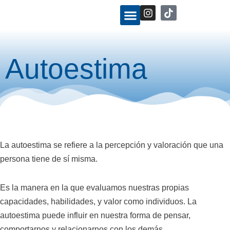
Ir
I
n
al
s
contenido
t
a
g
Autoestima
r
a
m
La autoestima se refiere a la percepción y valoración que una
persona tiene de sí misma.
Es la manera en la que evaluamos nuestras propias
capacidades, habilidades, y valor como individuos. La
autoestima puede influir en nuestra forma de pensar,
comportarnos y relacionarnos con los demás.