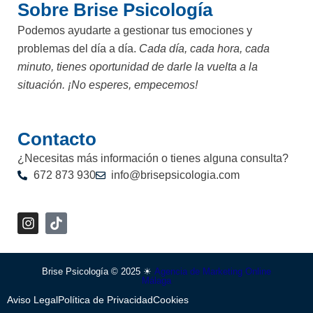
Sobre Brise Psicología
Podemos ayudarte a gestionar tus emociones y
problemas del día a día.
Cada día, cada hora, cada
minuto, tienes oportunidad de darle la vuelta a la
situación. ¡No esperes, empecemos!
Contacto
¿Necesitas más información o tienes alguna consulta?
672 873 930
info@brisepsicologia.com
I
n
s
t
a
Brise Psicología © 2025 ☀
Agencia de Marketing Online
Málaga
g
r
Aviso Legal
Política de Privacidad
Cookies
a