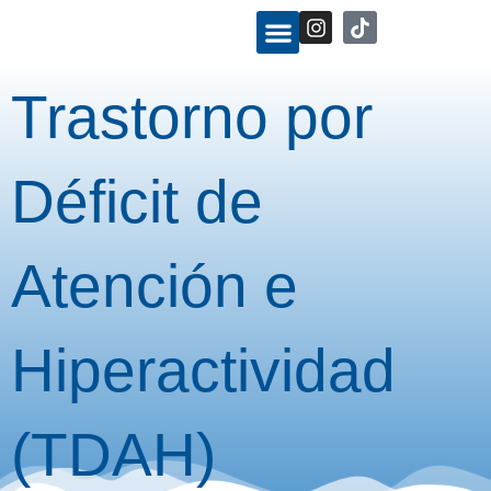
Ir
I
n
al
s
contenido
t
Trastorno por
a
g
r
a
Déficit de
m
Atención e
Hiperactividad
(TDAH)