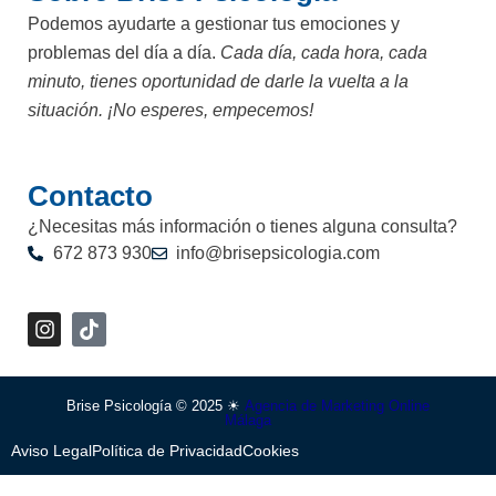
Podemos ayudarte a gestionar tus emociones y
problemas del día a día.
Cada día, cada hora, cada
minuto, tienes oportunidad de darle la vuelta a la
situación. ¡No esperes, empecemos!
Contacto
¿Necesitas más información o tienes alguna consulta?
672 873 930
info@brisepsicologia.com
I
n
s
t
a
Brise Psicología © 2025 ☀
Agencia de Marketing Online
Málaga
g
r
Aviso Legal
Política de Privacidad
Cookies
a
m